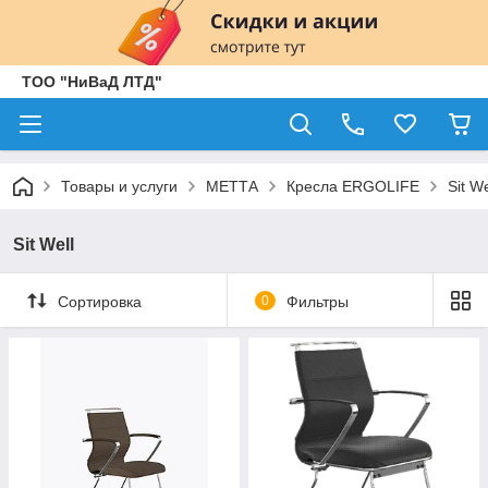
ТОО "НиВаД ЛТД"
Товары и услуги
МЕТТА
Кресла ERGOLIFE
Sit We
Sit Well
Сортировка
0
Фильтры