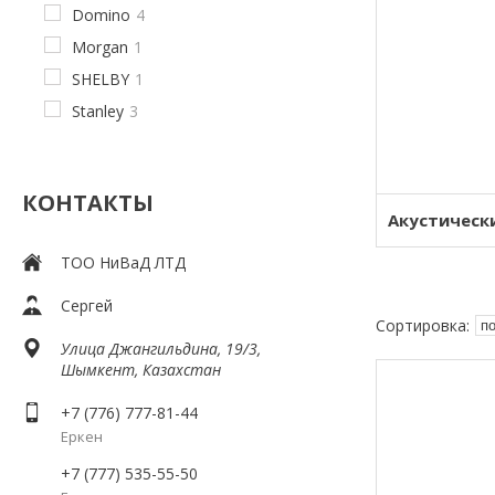
Domino
4
Morgan
1
SHELBY
1
Stanley
3
КОНТАКТЫ
Акустическ
ТОО НиВаД ЛТД
Сергей
Улица Джангильдина, 19/3,
Шымкент, Казахстан
+7 (776) 777-81-44
Еркен
+7 (777) 535-55-50