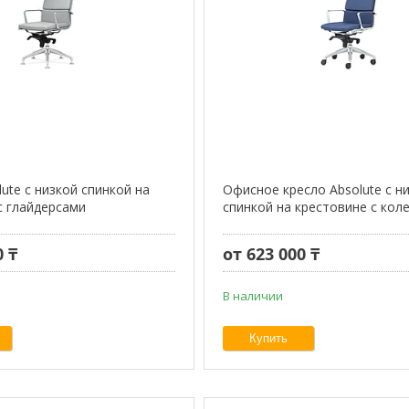
ute с низкой спинкой на
Офисное кресло Absolute с н
с глайдерсами
спинкой на крестовине с кол
0 ₸
от 623 000 ₸
В наличии
Купить