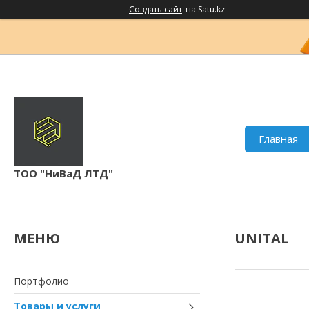
Создать сайт
на Satu.kz
Главная
ТОО "НиВаД ЛТД"
UNITAL
Портфолио
Товары и услуги