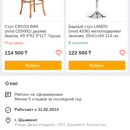
Стул CROSS BAR
Барный стул LANDO
(mod.CE6002) дерево
(mod.4036) металл/дерево/
береза, 49.5*52.5*117, Груша
экокожа, 59х51х93-114 см,
(№3)
высота сиденья 62-83 см,
Под заказ
В наличии
черный/орех/хром
114 500
122 500
₸
₸
Купить
Купить
О нас
Рейтинг не сформирован
Менее 5 отзывов за последний год
Работает с 11.02.2013
г. Шымкент
Улица Джангильдина, 19/3, Шымкент, Казахстан