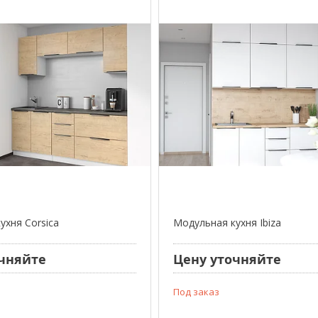
ухня Corsica
Модульная кухня Ibiza
чняйте
Цену уточняйте
Под заказ