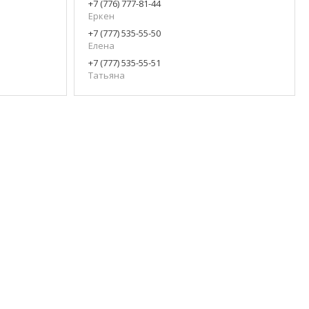
+7 (776) 777-81-44
Еркен
+7 (777) 535-55-50
Елена
+7 (777) 535-55-51
Татьяна