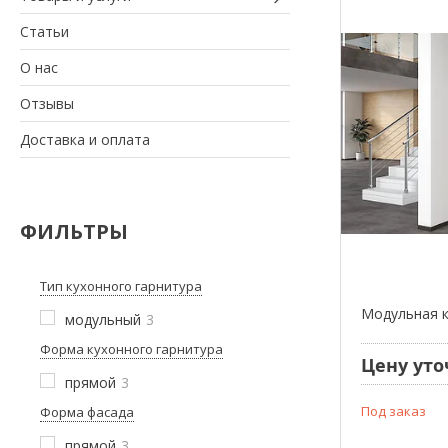
Статьи
О нас
Отзывы
Доставка и оплата
ФИЛЬТРЫ
Тип кухонного гарнитура
Модульная к
модульный
3
Форма кухонного гарнитура
Цену уто
прямой
3
Под заказ
Форма фасада
прямой
3