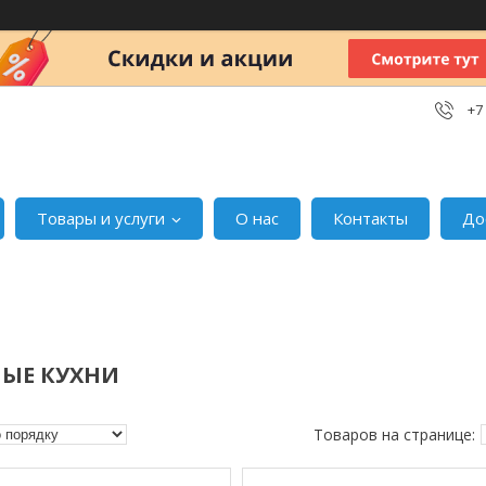
+7
Товары и услуги
О нас
Контакты
До
ЫЕ КУХНИ