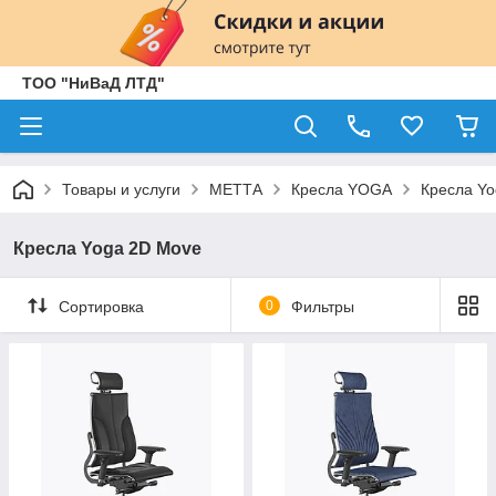
ТОО "НиВаД ЛТД"
Товары и услуги
МЕТТА
Кресла YOGA
Кресла Y
Кресла Yoga 2D Move
Сортировка
0
Фильтры