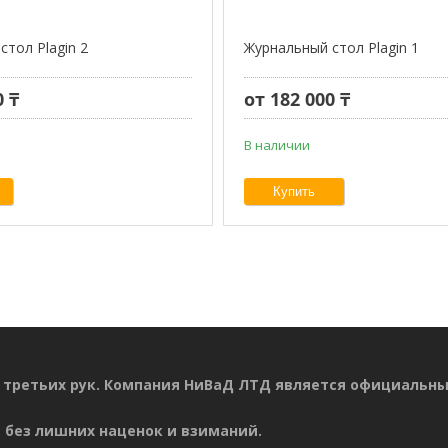
стол Plagin 2
Журнальный стол Plagin 1
0 ₸
от 182 000 ₸
В наличии
Купить
 третьих рук. Компания НиВаД ЛТД является официальн
 без лишних наценок и взиманий.