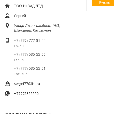
Купить
ТОО НиВаД ЛТД
Сергей
Улица Джангильдина, 19/3,
Шымкент, Казахстан
+7 (776) 777-81-44
Еркен
+7 (777) 535-55-50
Елена
+7 (777) 535-55-51
Татьяна
sergei77@list.ru
+77775355550