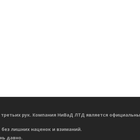
 третьих рук. Компания НиВаД ЛТД является официальн
 без лишних наценок и взиманий.
нь давно.