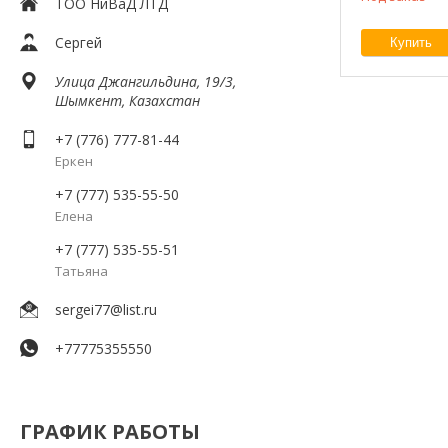
ТОО НиВаД ЛТД
Сергей
Купить
Улица Джангильдина, 19/3,
Шымкент, Казахстан
+7 (776) 777-81-44
Еркен
+7 (777) 535-55-50
Елена
+7 (777) 535-55-51
Татьяна
sergei77@list.ru
+77775355550
ГРАФИК РАБОТЫ