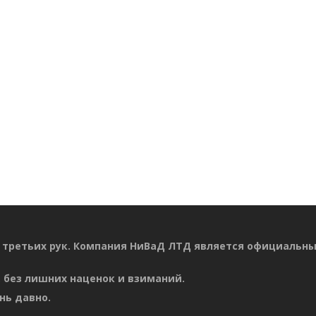
 третьих рук. Компания НиВаД ЛТД является официальн
 без лишних наценок и взиманий.
нь давно.