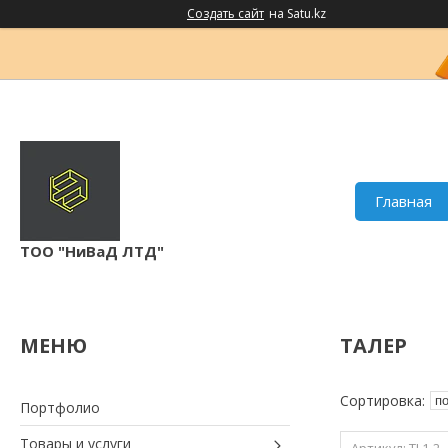
Создать сайт
на Satu.kz
Главная
ТОО "НиВаД ЛТД"
ТАЛЕР
Портфолио
Товары и услуги
TL1-2