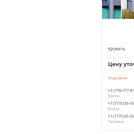
Кровать
Цену уто
Под заказ
+7 (776) 777-8
Еркен
+7 (777) 535-5
Елена
+7 (777) 535-5
Татьяна