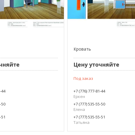
Кровать
чняйте
Цену уточняйте
Под заказ
1-44
+7 (776) 777-81-44
Еркен
5-50
+7 (777) 535-55-50
Елена
5-51
+7 (777) 535-55-51
Татьяна