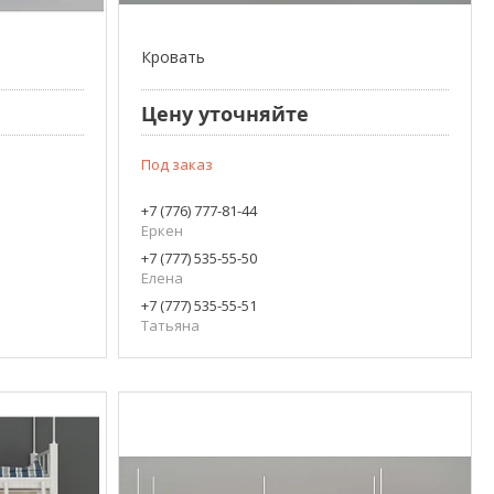
Кровать
Цену уточняйте
Под заказ
+7 (776) 777-81-44
Еркен
+7 (777) 535-55-50
Елена
+7 (777) 535-55-51
Татьяна