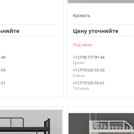
Кровать
чняйте
Цену уточняйте
Под заказ
1-44
+7 (776) 777-81-44
Еркен
5-50
+7 (777) 535-55-50
Елена
5-51
+7 (777) 535-55-51
Татьяна