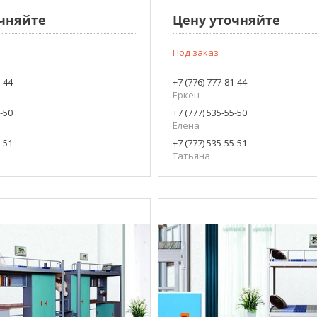
чняйте
Цену уточняйте
Под заказ
1-44
+7 (776) 777-81-44
Еркен
5-50
+7 (777) 535-55-50
Елена
5-51
+7 (777) 535-55-51
Татьяна