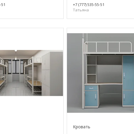
5-51
+7 (777) 535-55-51
Татьяна
Кровать