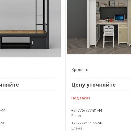
Кровать
чняйте
Цену уточняйте
Под заказ
1-44
+7 (776) 777-81-44
Еркен
5-50
+7 (777) 535-55-50
Елена