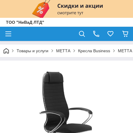
ТОО "НиВаД ЛТД"
Товары и услуги
МЕТТА
Кресла Business
МЕТТА 