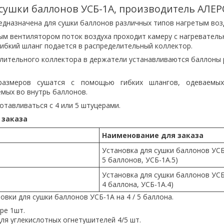
 сушки баллонов УСБ-1А, производитель АЛЕР
едназначена для сушки баллонов различных типов нагретым воз
м вентилятором поток воздуха проходит камеру с нагревател
гибкий шланг подается в распределительный коллектор.
лительного коллектора в держатели устанавливаются баллоны
размеров сушатся с помощью гибких шлангов, одеваемы
емых во внутрь баллонов.
отавливаться с 4 или 5 штуцерами.
 заказа
Наименование для заказа
Установка для сушки баллонов УСБ
5 баллонов, УСБ-1А.5)
Установка для сушки баллонов УСБ
4 баллона, УСБ-1А.4)
овки для сушки баллонов УСБ-1А
н
а 4 /
5
баллона.
ре 1шт.
ля углекислотных огнетушителей 4/5 шт.