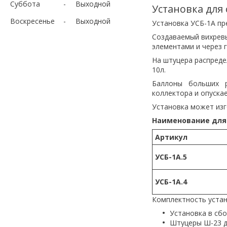
Суббота
Выходной
Установка для
Воскресенье
Выходной
Установка УСБ-1А пр
Создаваемый вихревы
элементами и через 
На штуцера распреде
10л.
Баллоны больших 
коллектора и опуска
Установка может изг
Наименование для
Артикул
УСБ-1А.5
УСБ-1А.4
Комплектность устан
Установка в сбо
Штуцеры Ш-
23
д