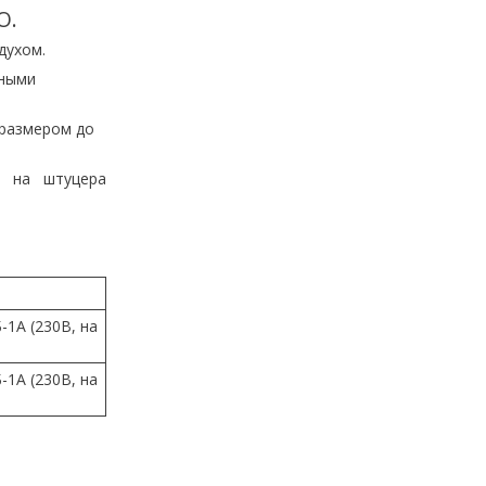
О.
духом.
ьными
 размером до
х на штуцера
-1А (230В, на
-1А (230В, на