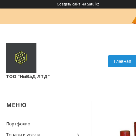
Создать сайт
на Satu.kz
Главная
ТОО "НиВаД ЛТД"
Портфолио
Товары и услуги