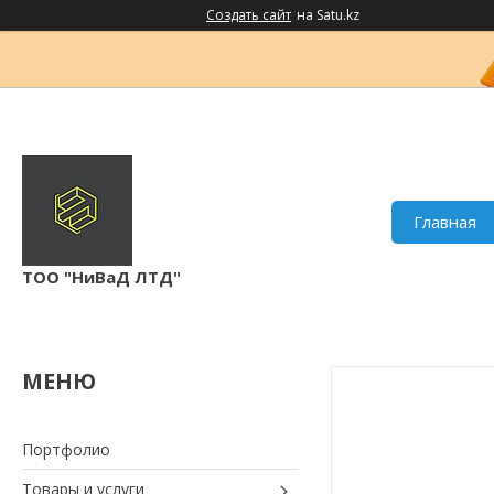
Создать сайт
на Satu.kz
Главная
ТОО "НиВаД ЛТД"
Портфолио
Товары и услуги