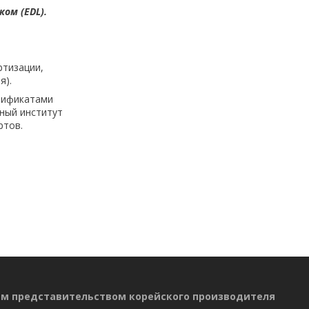
ом (EDL).
ртизации,
я).
тификатами
ьный институт
ртов.
ым представительством корейского производителя