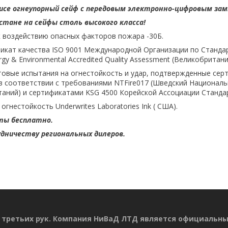
фисе огнеупорный сейф с передовым электронно-цифровым замк
стане на сейфы столь высокого класса!
к воздействию опасных факторов пожара -30Б.
кат качества ISO 9001 Международной Организации по Станда
y & Environmental Accredited Quality Assessment (Великобритани
овые испытания на огнестойкость и удар, подтвержденные сер
P в соответствии с требованиями NTFire017 (Шведский Национал
таний) и сертификатами KSG 4500 Корейской Ассоциации Станда
гнестойкость Underwrites Laboratories Ink ( США).
ты бесплатно.
дничеству региональных дилеров.
 третьих рук. Компания НиВаД ЛТД является официальн