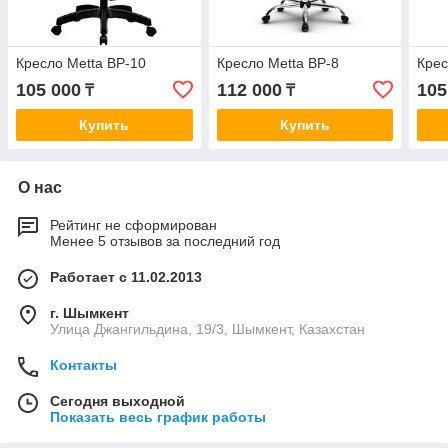
Кресло Metta BP-10
Кресло Metta BP-8
Крес
105 000
112 000
105
₸
₸
Купить
Купить
О нас
Рейтинг не сформирован
Менее 5 отзывов за последний год
Работает с 11.02.2013
г. Шымкент
Улица Джангильдина, 19/3, Шымкент, Казахстан
Контакты
Сегодня выходной
Показать весь график работы