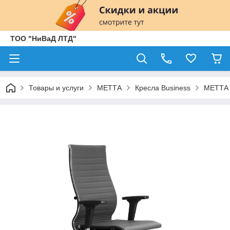
ТОО "НиВаД ЛТД"
Товары и услуги
МЕТТА
Кресла Business
МЕТТА 