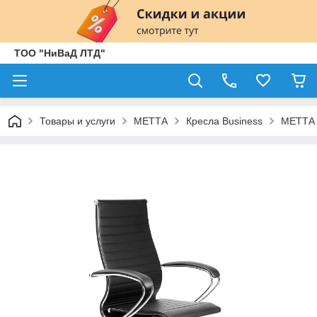
ТОО "НиВаД ЛТД"
Товары и услуги
МЕТТА
Кресла Business
МЕТТА 