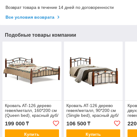
Возврат товара в течение 14 дней по договоренности
Все условия возврата
Подобные товары компании
Кровать AT-126 дерево
Кровать AT-126 дерево
Кро
гевея/металл, 160*200 см
гевея/металл, 90*200 см
двух
(Queen bed), красный дуб/
(Single bed), красный дуб/
геве
черный
черный
(bun
199 000
106 500
220
₸
₸
чер
Купить
Купить