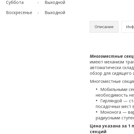
Суббота
Выходной
Воскресенье
Выходной
Описание
Инф
Многоместные секц
имеют механизм тран
автоматически склад
обзор для сидящего 
Многоместные секции
Мобильными сек
необходимость не 
Гирляндой — ст
посадочных мест в
Мононога — вар
радиусными ступен
Цена указана за 1 
секций