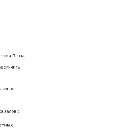
екции Плаза,
увеличить
улярная
а залов с
естных