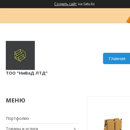
Создать сайт
на Satu.kz
Главная
ТОО "НиВаД ЛТД"
Портфолио
Товары и услуги