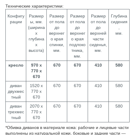
Технические характеристики:
Конфигу
Размер
Размер
Размер
Размер
Глубина
рации
ы, мм.
от пола
от пола
от пола
сидения
(ширина
до
до
до
,
х
верхнег
верхнег
верхней
мм.
глубина
о края
о края
части
х
спинки,
подлоко
сиденья,
высота)
мм.
тника,
мм.
мм.
кресло
970 х
670
670
410
580
770 х
670
диван
1520 х
670
670
410
580
двухмес
770 х
тный
670
диван
2070 х
670
670
410
580
трехмес
770 х
тный
670
*Обивка диванов в материале кожа: рабочие и лицевые части
выполнены из натуральной кожи, боковые и задние части —