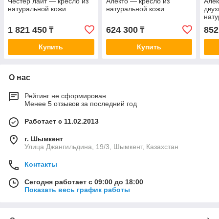
Честер лайт — кресло из
Алекто — кресло из
Алек
натуральной кожи
натуральной кожи
двух
нату
1 821 450
624 300
852
₸
₸
Купить
Купить
О нас
Рейтинг не сформирован
Менее 5 отзывов за последний год
Работает с 11.02.2013
г. Шымкент
Улица Джангильдина, 19/3, Шымкент, Казахстан
Контакты
Сегодня работает с 09:00 до 18:00
Показать весь график работы