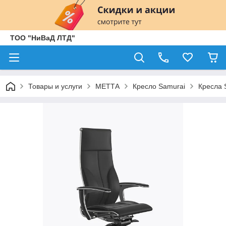
ТОО "НиВаД ЛТД"
Товары и услуги
МЕТТА
Кресло Samurai
Кресла 