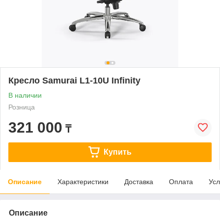
Кресло Samurai L1-10U Infinity
В наличии
Розница
321 000
₸
Купить
Описание
Характеристики
Доставка
Оплата
Усл
Описание