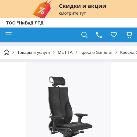
ТОО "НиВаД ЛТД"
Товары и услуги
МЕТТА
Кресло Samurai
Кресла 