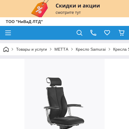
ТОО "НиВаД ЛТД"
Товары и услуги
МЕТТА
Кресло Samurai
Кресла 