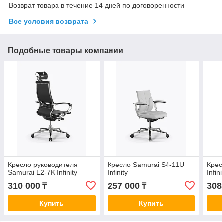
Возврат товара в течение 14 дней по договоренности
Все условия возврата
Подобные товары компании
Кресло руководителя
Кресло Samurai S4-11U
Крес
Samurai L2-7K Infinity
Infinity
Infini
310 000
257 000
308
₸
₸
Купить
Купить