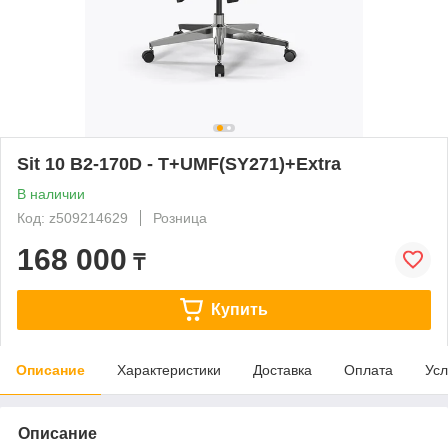
Sit 10 B2-170D - T+UMF(SY271)+Extra
В наличии
Код: z509214629
Розница
168 000
₸
Купить
Описание
Характеристики
Доставка
Оплата
Усл
Описание