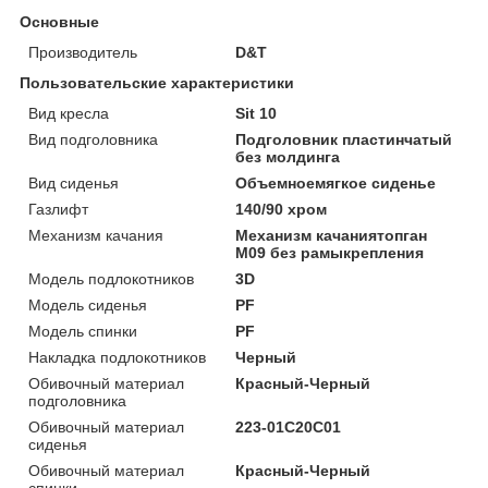
Основные
Производитель
D&T
Пользовательские характеристики
Вид кресла
Sit 10
Вид подголовника
Подголовник пластинчатый
без молдинга
Вид сиденья
Объемноемягкое сиденье
Газлифт
140/90 хром
Механизм качания
Механизм качаниятопган
М09 без рамыкрепления
Модель подлокотников
3D
Модель сиденья
PF
Модель спинки
PF
Накладка подлокотников
Черный
Обивочный материал
Красный-Черный
подголовника
Обивочный материал
223-01C20C01
сиденья
Обивочный материал
Красный-Черный
спинки