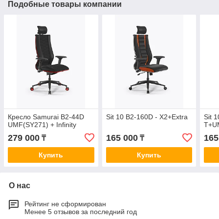
Подобные товары компании
Кресло Samurai B2-44D
Sit 10 B2-160D - X2+Extra
Sit 
UMF(SY271) + Infinity
T+U
279 000
165 000
165
₸
₸
Купить
Купить
О нас
Рейтинг не сформирован
Менее 5 отзывов за последний год