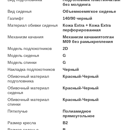
без молдинга
Вид сиденья
Объемноемягкое сиденье
Газлифт
140/90 черный
Материал обивки сиденья
Кожа Extra + Кожа Extra
перфорированная
Механизм качания
Механизм качаниятопган
М09 без рамыкрепления
Модель подлокотников
2D
Модель сиденья
G
Модель спинки
G
Накладка подлокотников
Черный
Обивочный материал
Красный-Черный
подголовника
Обивочный материал
Красный-Черный
сиденья
Обивочный материал
Красный-Черный
спинки
Пятилучье
Полиамидное
прямоугольное
Размер кресла
B2
Размер сиденья
B