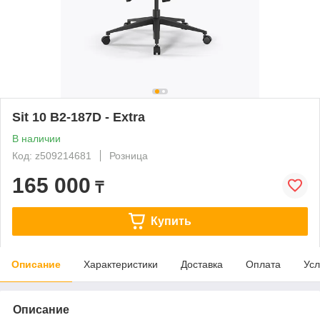
Sit 10 B2-187D - Extra
В наличии
Код: z509214681
Розница
165 000
₸
Купить
Описание
Характеристики
Доставка
Оплата
Усл
Описание