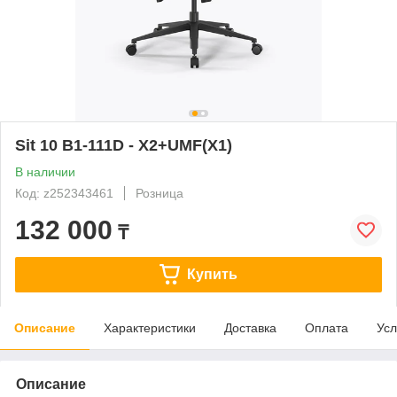
Sit 10 B1-111D - X2+UMF(X1)
В наличии
Код: z252343461
Розница
132 000
₸
Купить
Описание
Характеристики
Доставка
Оплата
Усл
Описание