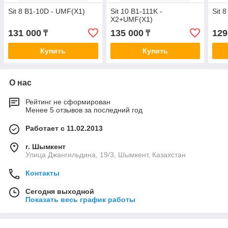
Sit 8 B1-10D - UMF(X1)
Sit 10 B1-111K -
Sit 
X2+UMF(X1)
131 000
135 000
129
₸
₸
Купить
Купить
О нас
Рейтинг не сформирован
Менее 5 отзывов за последний год
Работает с 11.02.2013
г. Шымкент
Улица Джангильдина, 19/3, Шымкент, Казахстан
Контакты
Сегодня выходной
Показать весь график работы