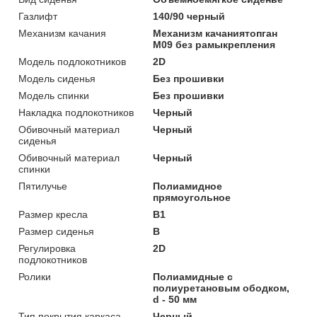
Газлифт
140/90 черный
Механизм качания
Механизм качаниятопган
М09 без рамыкрепления
Модель подлокотников
2D
Модель сиденья
Без прошивки
Модель спинки
Без прошивки
Накладка подлокотников
Черный
Обивочный материал
Черный
сиденья
Обивочный материал
Черный
спинки
Пятилучье
Полиамидное
прямоугольное
Размер кресла
B1
Размер сиденья
B
Регулировка
2D
подлокотников
Ролики
Полиамидные с
полиуретановым ободком,
d - 50 мм
Тип покрытия каркаса
Черный