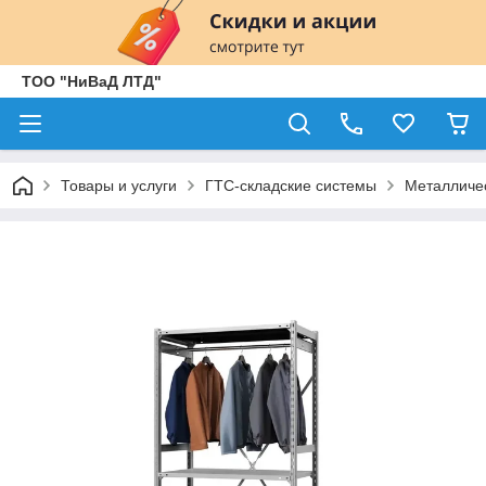
ТОО "НиВаД ЛТД"
Товары и услуги
ГТС-складские системы
Металличе