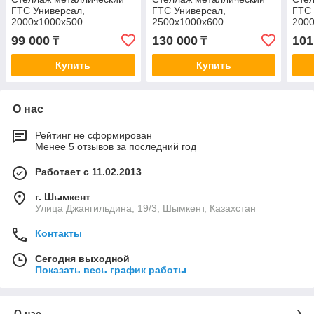
ГТС Универсал,
ГТС Универсал,
ГТС 
2000x1000x500
2500x1000x600
200
мм.Штанги: 1шт. Полки:
мм.Штанги: 1шт. Полки:
мм.Ш
99 000
130 000
101
₸
₸
метал. усил. 3 шт. (ТСУ
метал. усил. 4 шт. (ТСУ
мета
20100532ш1)
25100642ш1)
201
Купить
Купить
О нас
Рейтинг не сформирован
Менее 5 отзывов за последний год
Работает с 11.02.2013
г. Шымкент
Улица Джангильдина, 19/3, Шымкент, Казахстан
Контакты
Сегодня выходной
Показать весь график работы
О нас