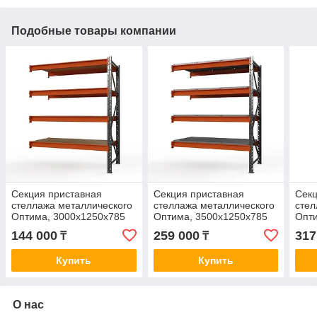
Подобные товары компании
Секция приставная
Секция приставная
Секц
стеллажа металлического
стеллажа металлического
стел
Оптима, 3000x1250x785
Оптима, 3500x1250x785
Опти
мм. Ярусы: 4 шт. фанера
мм. Ярусы: 4 шт. метал.
мм. 
144 000
259 000
317
₸
₸
Купить
Купить
О нас