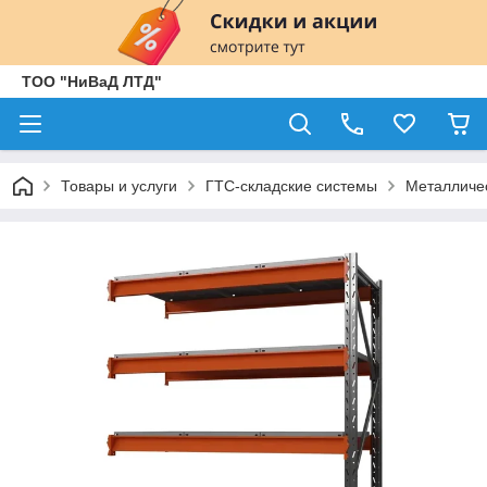
ТОО "НиВаД ЛТД"
Товары и услуги
ГТС-складские системы
Металличе