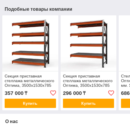
Подобные товары компании
Секция приставная
Секция приставная
Стел
стеллажа металлического
стеллажа металлического
Опти
Оптима, 3500x1530x785
Оптима, 3500x1530x785
мм. 
мм. Ярусы: 5 шт. метал.
мм. Ярусы: 4 шт. метал.
357 000
296 000
686
₸
₸
Купить
Купить
О нас