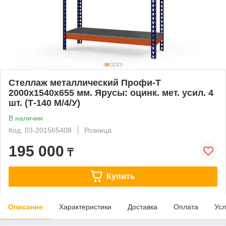
Стеллаж металлический Профи-Т
2000x1540x655 мм. Ярусы: оцинк. мет. усил. 4
шт. (Т-140 M/4/У)
В наличии
Код: 03-201565408
Розница
195 000
₸
Купить
Описание
Характеристики
Доставка
Оплата
Усл