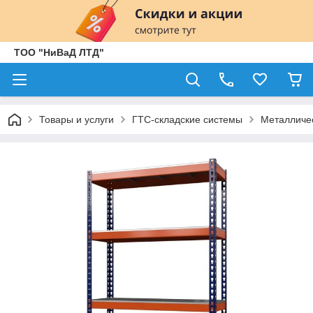
ТОО "НиВаД ЛТД"
Товары и услуги
ГТС-складские системы
Металличе