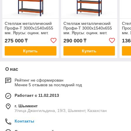
Стеллаж металлический
Стеллаж металлический
Стел
Профи-Т 3000x1540x655
Профи-Т 3000x1540x655
Про
мм. Ярусы: оцинк. мет.
мм. Ярусы: оцинк. мет.
мм. 
перф. усил. 5 шт. (Т-140
усил. 6 шт. (Т-140 M/6/У)
усил
275 000
290 000
136
₸
₸
P/5/У)
Купить
Купить
О нас
Рейтинг не сформирован
Менее 5 отзывов за последний год
Работает с 11.02.2013
г. Шымкент
Улица Джангильдина, 19/3, Шымкент, Казахстан
Контакты