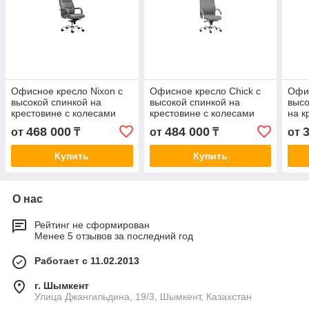
Офисное кресло Nixon с
Офисное кресло Chick с
Офис
высокой спинкой на
высокой спинкой на
высо
крестовине с колесами
крестовине с колесами
на к
468 000
484 000
от
₸
от
₸
от
Купить
Купить
О нас
Рейтинг не сформирован
Менее 5 отзывов за последний год
Работает с 11.02.2013
г. Шымкент
Улица Джангильдина, 19/3, Шымкент, Казахстан