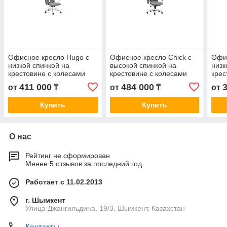
Офисное кресло Hugo с
Офисное кресло Chick с
Офис
низкой спинкой на
высокой спинкой на
низк
крестовине с колесами
крестовине с колесами
крес
411 000
484 000
от
₸
от
₸
от
Купить
Купить
О нас
Рейтинг не сформирован
Менее 5 отзывов за последний год
Работает с 11.02.2013
г. Шымкент
Улица Джангильдина, 19/3, Шымкент, Казахстан
Контакты