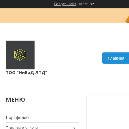
Создать сайт
на Satu.kz
Главная
ТОО "НиВаД ЛТД"
Портфолио
Товары и услуги