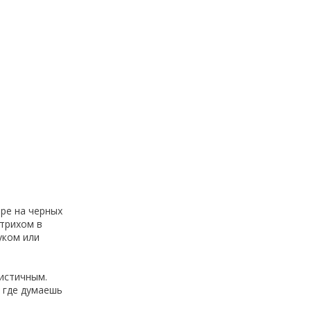
юре на черных
трихом в
уком или
истичным.
 где думаешь