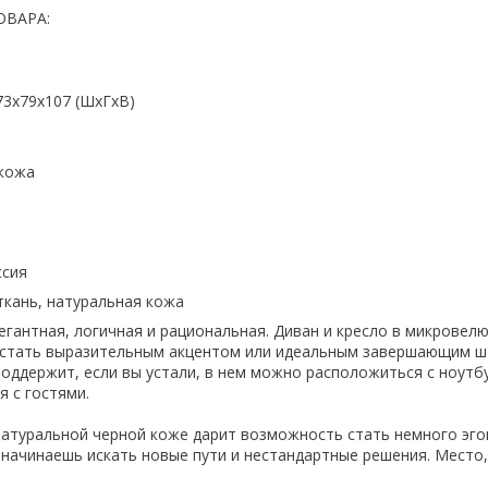
ОВАРА:
73x79x107 (ШхГхВ)
кожа
ссия
 ткань, натуральная кожа
егантная, логичная и рациональная. Диван и кресло в микровел
т стать выразительным акцентом или идеальным завершающим ш
поддержит, если вы устали, в нем можно расположиться с ноутб
я с гостями.
натуральной черной коже дарит возможность стать немного эго
 начинаешь искать новые пути и нестандартные решения. Место,