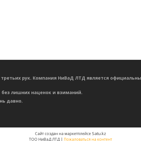
 третьих рук. Компания НиВаД ЛТД является официальн
 без лишних наценок и взиманий.
нь давно.
Satu.kz
Сайт создан на маркетплейсе
ТОО НиВаД ЛТД |
Пожаловаться на контент