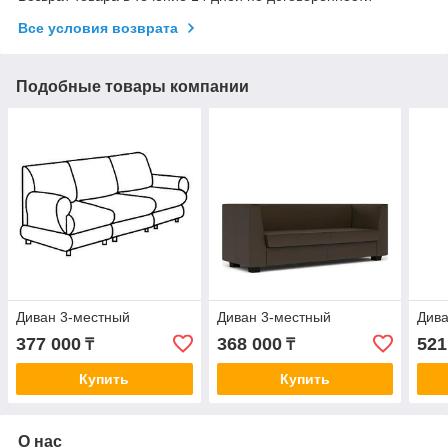
Все условия возврата
Подобные товары компании
Диван 3-местный
Диван 3-местный
Дива
377 000
368 000
521
₸
₸
Купить
Купить
О нас