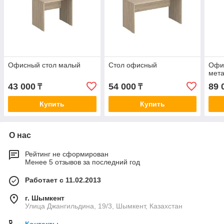
Офисный стол малый
Стол офисный
Офи
мет
43 000
54 000
89 
₸
₸
Купить
Купить
О нас
Рейтинг не сформирован
Менее 5 отзывов за последний год
Работает с 11.02.2013
г. Шымкент
Улица Джангильдина, 19/3, Шымкент, Казахстан