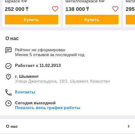
каркасе КФ
металлокаркасе КФ
мета
(2х1
252 000
138 000
295
₸
₸
Купить
Купить
О нас
Рейтинг не сформирован
Менее 5 отзывов за последний год
Работает с 11.02.2013
г. Шымкент
Улица Джангильдина, 19/3, Шымкент, Казахстан
Контакты
Сегодня выходной
Показать весь график работы
О нас