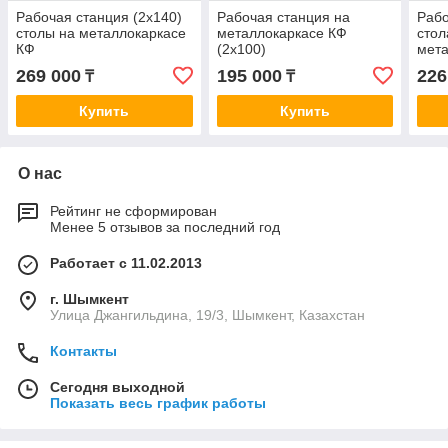
Рабочая станция (2х140)
Рабочая станция на
Рабо
столы на металлокаркасе
металлокаркасе КФ
стол
КФ
(2х100)
мета
(2х1
269 000
195 000
226
₸
₸
Купить
Купить
О нас
Рейтинг не сформирован
Менее 5 отзывов за последний год
Работает с 11.02.2013
г. Шымкент
Улица Джангильдина, 19/3, Шымкент, Казахстан
Контакты
Сегодня выходной
Показать весь график работы