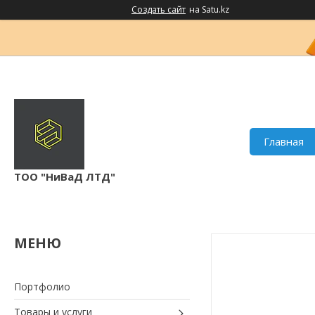
Создать сайт
на Satu.kz
Главная
ТОО "НиВаД ЛТД"
Портфолио
Товары и услуги