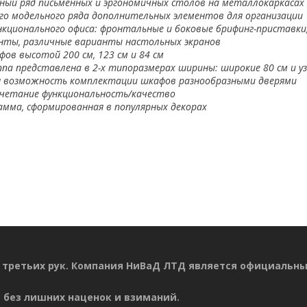
ный ряд письменных и эргономичных столов на металлокаркасах
го модельного ряда дополнительных элементов для организации
нкционального офиса: фронтальные и боковые брифинг-приставки,
нты, различные варианты настольных экранов
фов высотой 200 см, 123 см и 84 см
ппа представлена в 2-х типоразмерах ширины: широкие 80 см и уз
 возможность комплектации шкафов разнообразными дверями
четание функциональность/качество
амма, сформированная в популярных декорах
 третьих рук. Компания НиВаД ЛТД является официальн
 без лишних наценок и взиманий.