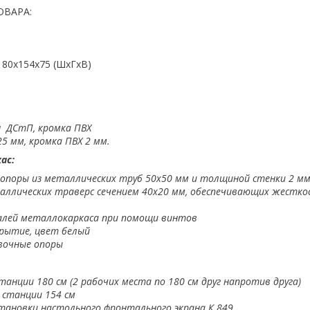
ОВАРА:
180x154x75 (ШхГхВ)
 ДСтП, кромка ПВХ
5 мм, кромка ПВХ 2 мм.
ас:
 опоры из металлических труб 50х50 мм и толщиной стенки 2 м
таллических траверс сечением 40х20 мм, обеспечивающих жестко
алей металлокаркаса при помощи винтов
рытие, цвет белый
вочные опоры
танции 180 см (2 рабочих места по 180 см друг напротив друга)
 станции 154 см
тановки настольного фронтального экрана К 849