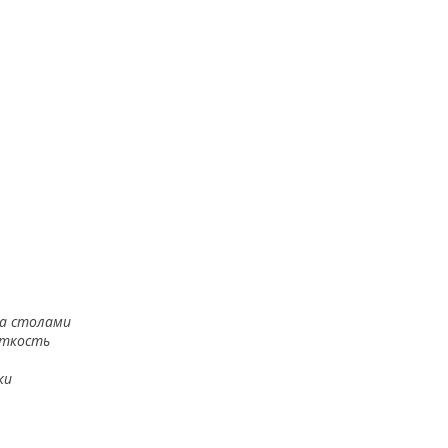
за столами
сткость
ки