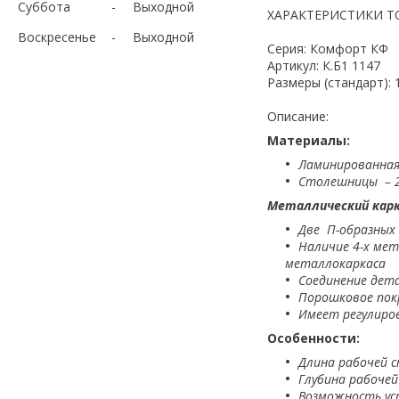
Суббота
Выходной
ХАРАКТЕРИСТИКИ Т
Воскресенье
Выходной
Серия: Комфорт КФ
Артикул: К.Б1 1147
Размеры (стандарт): 
Описание:
Материалы:
Ламинированная
Столешницы – 2
Металлический карк
Две П-образных
Наличие 4-х ме
металлокаркаса
Соединение дет
Порошковое пок
Имеет регулиро
Особенности:
Длина рабочей с
Глубина рабочей
Возможность ус