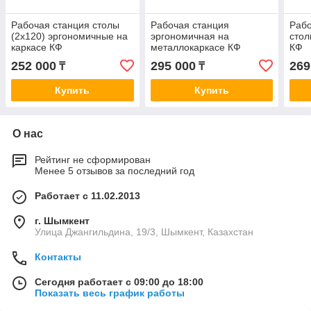
Рабочая станция столы
Рабочая станция
Рабо
(2х120) эргономичные на
эргономичная на
стол
каркасе КФ
металлокаркасе КФ
КФ
(2х160)
252 000
295 000
269
₸
₸
Купить
Купить
О нас
Рейтинг не сформирован
Менее 5 отзывов за последний год
Работает с 11.02.2013
г. Шымкент
Улица Джангильдина, 19/3, Шымкент, Казахстан
Контакты
Сегодня работает с 09:00 до 18:00
Показать весь график работы