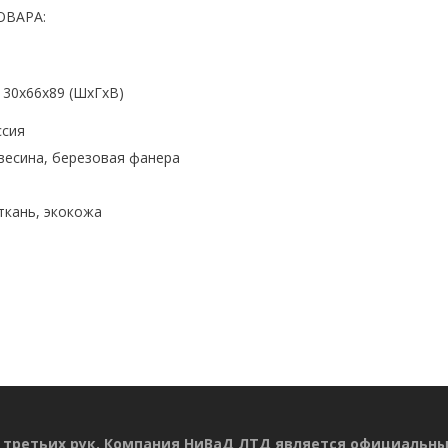
ОВАРА:
130x66x89 (ШхГхВ)
ссия
весина, березовая фанера
ткань, экокожа
 третьих рук. Компания НиВаД ЛТД является официальн