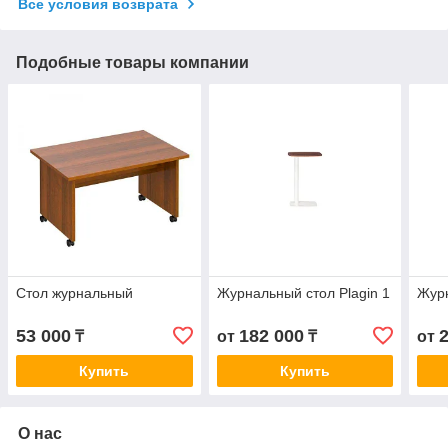
Все условия возврата
Подобные товары компании
Стол журнальный
Журнальный стол Plagin 1
Журн
53 000
182 000
₸
от
₸
от
Купить
Купить
О нас