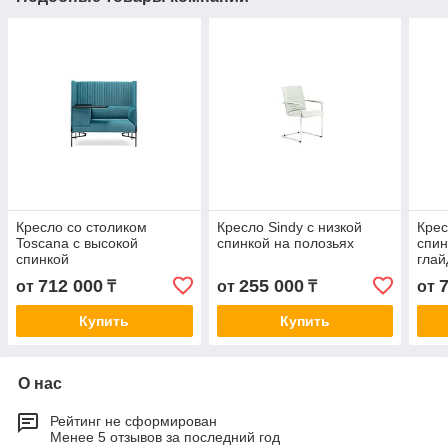
Кресло со столиком
Кресло Sindy с низкой
Крес
Toscana с высокой
спинкой на полозьях
спин
спинкой
гла
712 000
255 000
от
₸
от
₸
от
Купить
Купить
О нас
Рейтинг не сформирован
Менее 5 отзывов за последний год