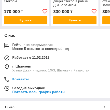
стеклом
двери стекло в рамке +
стек
ДСП с замком
замк
170 000
330 000
309
₸
₸
Купить
Купить
О нас
Рейтинг не сформирован
Менее 5 отзывов за последний год
Работает с 11.02.2013
г. Шымкент
Улица Джангильдина, 19/3, Шымкент, Казахстан
Контакты
Сегодня выходной
Показать весь график работы
О нас