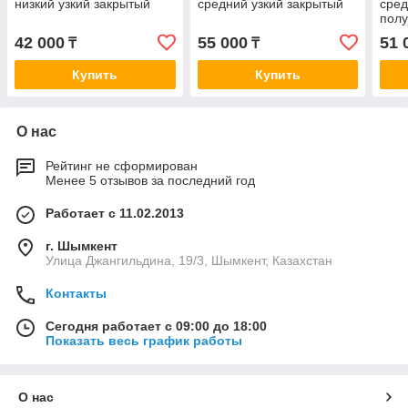
низкий узкий закрытый
средний узкий закрытый
сред
пол
42 000
55 000
51 
₸
₸
Купить
Купить
О нас
Рейтинг не сформирован
Менее 5 отзывов за последний год
Работает с 11.02.2013
г. Шымкент
Улица Джангильдина, 19/3, Шымкент, Казахстан
Контакты
Сегодня работает с 09:00 до 18:00
Показать весь график работы
О нас