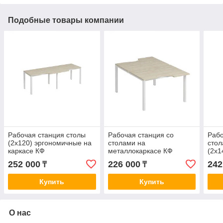
Подобные товары компании
Рабочая станция столы
Рабочая станция со
Рабо
(2х120) эргономичные на
столами на
стол
каркасе КФ
металлокаркасе КФ
(2х1
(2х120)
252 000
226 000
242
₸
₸
Купить
Купить
О нас