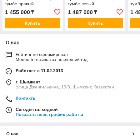
тумбе правый
тумбе левый
тумб
1 455 000
1 487 000
1 4
₸
₸
Купить
Купить
О нас
Рейтинг не сформирован
Менее 5 отзывов за последний год
Работает с 11.02.2013
г. Шымкент
Улица Джангильдина, 19/3, Шымкент, Казахстан
Контакты
Сегодня выходной
Показать весь график работы
О нас