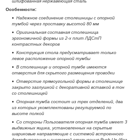
шлифованная нержавеющая сталь
Особенности:
Надежное соединение столешницы с опорной
тумбой через проставку высотой 80 мм
Оригинальная составная столешница
эргономичной формы из 2-х плит Л
ДСтП
контрастных декоров
Конструкция стола предусматривает только
левое расположение опорной тумбы
В
столешнице и опорной тумбе имеются
отверстия для скрытого размещения проводки
Отверстие прямоугольной формы в столешнице
закрыто заглушкой с декоративной вставкой в тон
со столешницей
Опорная тумба состоит из трех отделений, два
из которых укомплектованы регулируемой по
высоте полкой
Со стороны Пользователя опорная тумба имеет 3
выдвижных ящика, установленных на скрытые
шариковые направляющие
с системой встроенного
демпфирования
и системой открывания
Push
Up
(без