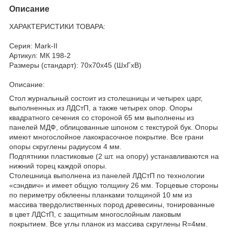
Описание
ХАРАКТЕРИСТИКИ ТОВАРА:
Серия: Mark-II
Артикул: МК 198-2
Размеры (стандарт): 70x70x45 (ШхГхВ)
Описание:
Стол журнальный состоит из столешницы и четырех царг,
выполненных из ЛДСтП, а также четырех опор. Опоры
квадратного сечения со стороной 65 мм выполнены из
панелей МДФ, облицованные шпоном с текстурой бук. Опоры
имеют многослойное лакокрасочное покрытие. Все грани
опоры скруглены радиусом 4 мм.
Подпятники пластиковые (2 шт. на опору) устанавливаются на
нижний торец каждой опоры.
Столешница выполнена из панелей ЛДСтП по технологии
«сэндвич» и имеет общую толщину 26 мм. Торцевые стороны
по периметру обклеены планками толщиной 10 мм из
массива твердолиственных пород древесины, тонированные
в цвет ЛДСтП, с защитным многослойным лаковым
покрытием. Все углы планок из массива скруглены R=4мм.