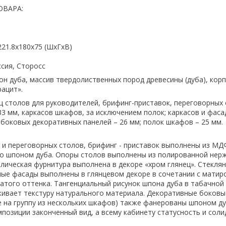
ОВАРА:
221.8x180x75 (ШхГхВ)
сия, Сторосс
н дуба, массив твердолиственных пород древесины (дуба), корп
ацит».
 столов для руководителей, брифинг-приставок, переговорных 
3 мм, каркасов шкафов, за исключением полок; каркасов и фаса
 боковых декоративных панелей – 26 мм; полок шкафов – 25 мм.
и переговорных столов, брифинг - приставок выполнены из М
го шпоном дуба. Опоры столов выполнены из полированной не
ллическая фурнитура выполнена в декоре «хром глянец». Стекля
ые фасады выполнены в глянцевом декоре в сочетании с мати
атого оттенка. Тангенциальный рисунок шпона дуба в табачной
ивает текстуру натурального материала. Декоративные боковы
 на группу из нескольких шкафов) также фанерованы шпоном ду
позиции законченный вид, а всему кабинету статусность и соли