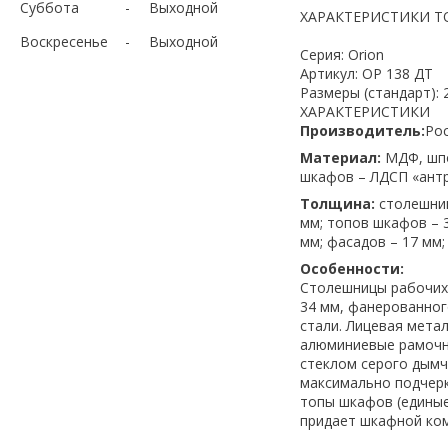
Суббота
Выходной
ХАРАКТЕРИСТИКИ Т
Воскресенье
Выходной
Серия: Orion
Артикул: ОР 138 ДТ
Размеры (стандарт): 
ХАРАКТЕРИСТИКИ
Производитель:
Рос
Материал:
МДФ, шпо
шкафов – ЛДСП «антр
Толщина:
столешниц
мм; топов шкафов – 3
мм; фасадов – 17 мм;
Особенности:
Столешницы рабочих 
34 мм, фанерованно
стали. Лицевая мета
алюминиевые рамочн
стеклом серого дымч
максимально подчерк
топы шкафов (единые
придает шкафной ком