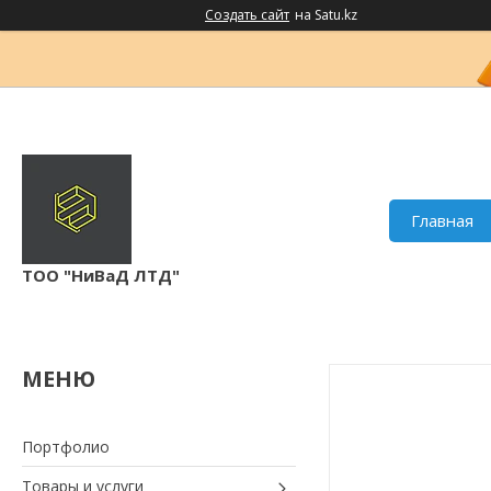
Создать сайт
на Satu.kz
Главная
ТОО "НиВаД ЛТД"
Портфолио
Товары и услуги