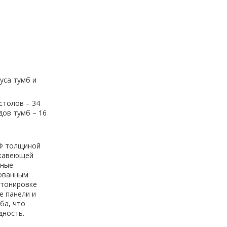
уса тумб и
столов – 34
дов тумб – 16
ДФ толщиной
ржавеющей
нные
рованным
 тонировке
е панели и
ба, что
дность.