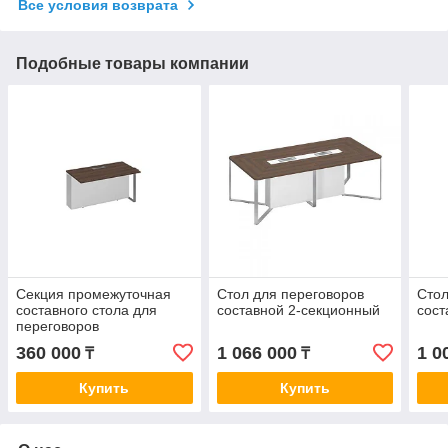
Все условия возврата
Подобные товары компании
Секция промежуточная
Стол для переговоров
Стол
составного стола для
составной 2-секционный
сост
переговоров
360 000
1 066 000
1 0
₸
₸
Купить
Купить