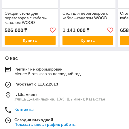
Секция стола для
Стол для переговоров с
Стол
переговоров с кабель-
кабель-каналом WOOD
каб
каналом WOOD
526 000
1 141 000
658
₸
₸
Купить
Купить
О нас
Рейтинг не сформирован
Менее 5 отзывов за последний год
Работает с 11.02.2013
г. Шымкент
Улица Джангильдина, 19/3, Шымкент, Казахстан
Контакты
Сегодня выходной
Показать весь график работы