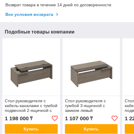
Возврат товара в течение 14 дней по договоренности
Все условия возврата
Подобные товары компании
Стол руководителя с
Стол руководителя с
Стол
кабель-каналами с тумбой
тумбой 3-ящичной с
кабе
подвесной 2-ящичной с
замком левый
подв
замком правый
зам
1 198 000
1 107 000
1 2
₸
₸
Купить
Купить