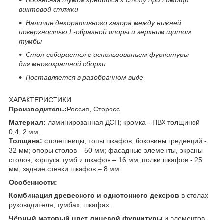
винтовой стяжки
Наличие декоративного зазора между нижней
поверхностью
L
-образной опоры и верхним щитом
тумбы
Стол
собирается
с использованием фурнитуры
для многократной сборки
Поставляется в разобранном виде
ХАРАКТЕРИСТИКИ
Производитель:
Россия, Сторосс
Материал:
ламинированная ДСП; кромка - ПВХ толщиной
0,4; 2 мм.
Толщина:
столешницы, топы шкафов, боковины греденций -
32 мм; опоры столов – 50 мм; фасадные элементы, экраны
столов, корпуса тумб и шкафов – 16 мм; полки шкафов - 25
мм; задние стенки шкафов – 8 мм.
Особенности:
Комбинация древесного и однотонного декоров
в столах
руководителя, тумбах, шкафах.
Чёрный матовый цвет лицевой фурнитуры
и элементов