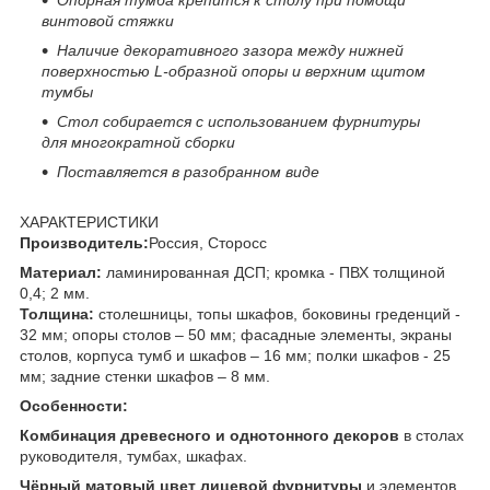
винтовой стяжки
Наличие декоративного зазора между нижней
поверхностью
L
-образной опоры и верхним щитом
тумбы
Стол
собирается
с использованием фурнитуры
для многократной сборки
Поставляется в разобранном виде
ХАРАКТЕРИСТИКИ
Производитель:
Россия, Сторосс
Материал:
ламинированная ДСП; кромка - ПВХ толщиной
0,4; 2 мм.
Толщина:
столешницы, топы шкафов, боковины греденций -
32 мм; опоры столов – 50 мм; фасадные элементы, экраны
столов, корпуса тумб и шкафов – 16 мм; полки шкафов - 25
мм; задние стенки шкафов – 8 мм.
Особенности:
Комбинация древесного и однотонного декоров
в столах
руководителя, тумбах, шкафах.
Чёрный матовый цвет лицевой фурнитуры
и элементов