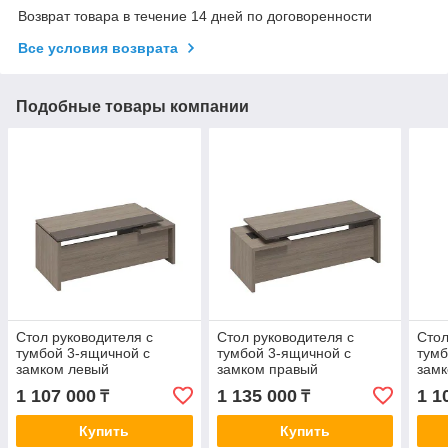
Возврат товара в течение 14 дней по договоренности
Все условия возврата
Подобные товары компании
Стол руководителя с
Стол руководителя с
Стол
тумбой 3-ящичной с
тумбой 3-ящичной с
тумб
замком левый
замком правый
зам
1 107 000
1 135 000
1 1
₸
₸
Купить
Купить